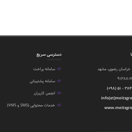
ا
دسترسی سریع
، خراسان رضوی، مشهد
سامانه پراخت
91388-6
سامانه پشتیبانی
(+98) 51 - 38
انجمن کاربران
info[at]meitsgro
خدمات محتوایی (SMS و VMS)
www.meitsgro