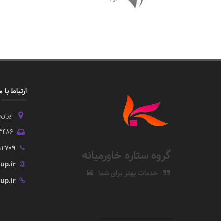
ارتباط با م
ایران
3486
412709
گروه ستاره خاورمیانه
up.ir
خدمات بهتر برای شما
up.ir