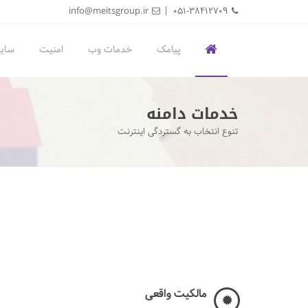
info@meitsgroup.ir
051-38412709
پیامک
خدمات وب
امنیت
سای
خدمات دامنه
تنوع انتخاب به گستردگی اینترنت
مالکیت واقعی