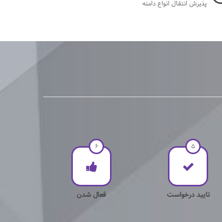
پذیرش انتقال انواع دامنه
6
5
تایید درخواست
فعال شدن