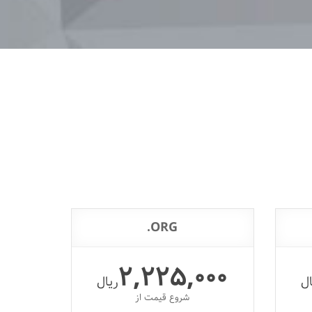
ORG.
2,225,000
ال
ریال
شروع قیمت از